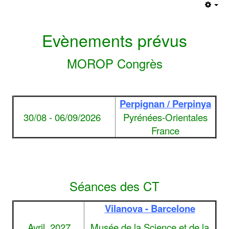
Emp
Evènements prévus
MOROP Congrès
Perpignan / Perpinya
30/08 - 06/09/2026
Pyrénées-Orientales
France
Séances des CT
Vilanova - Barcelone
Avril 2027
Musée de la Science et de la