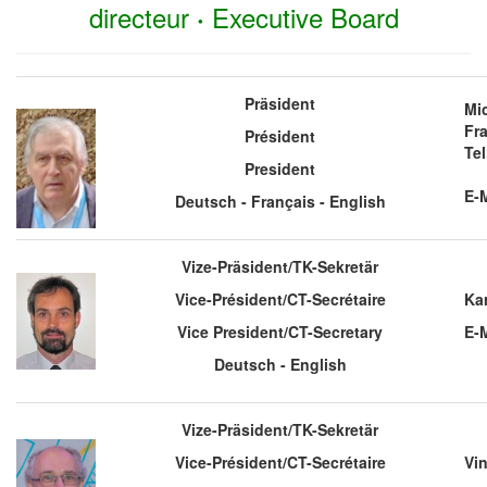
directeur
Executive Board
·
Präsident
Mi
Fr
Président
Tel
President
E-
Deutsch - Français - English
Vize-Präsident/TK-Sekretär
Vice-Président/CT-Secrétaire
Kar
Vice President/CT-Secretary
E-
Deutsch - English
Vize-Präsident/TK-Sekretär
Vice-Président/CT-Secrétaire
Vin